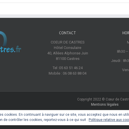
CONTACT
HOR
COEUR DE CASTRES
M
Hôtel Consulaire
8h30 –
40, Allées Alphonse Juin
81100 Castres
Jeudi : 8h
Tel :05 63 51 46 24
Vend
Mobile : 06 08 63 88 04
Copyright 2022 © Cœur de Cast
Mentions légales
e des cookies. En continuant à naviguer sur ce site, vous acceptez que nous en util
Face
on de contrôler les cookies, reportez-vous à ce qui suit :
Politique relative aux co