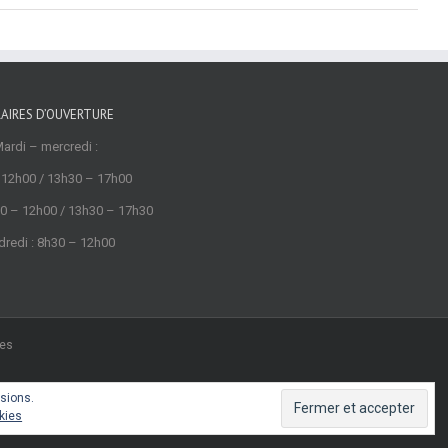
AIRES D’OUVERTURE
ardi – mercredi :
 12h00 / 13h30 – 17h00
30 – 12h00 / 13h30 – 17h30
redi : 8h30 – 12h00
res
isions.
book
okies