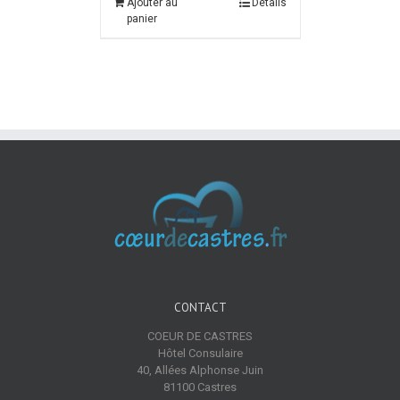
Ajouter au
Détails
panier
CONTACT
COEUR DE CASTRES
Hôtel Consulaire
40, Allées Alphonse Juin
81100 Castres