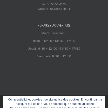
Tel :05 63 51 46 24
Mobile : 06 08 63 88 04
HORAIRES D’OUVERTURE
Mardi – mercredi :
8h30 – 12h00 / 13h30 – 17h00
Jeudi : 8h30 – 12h00 / 13h30 – 17h30
Vendredi : 8h30 – 12h00
Confidentialité et cookies : ce site utilise des cookies. En continuant à
Copyright 2022 © Cœur de Castres
naviguer sur ce site, vous acceptez que nous en utilisions.
Mentions légales