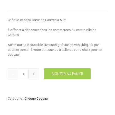
Chèque-cadeau Cœur de Castres à 50 €
à offrir et à dépenser dans les commerces du centre ville de
Castres
Achat multiple possible, livraison gratuite de vos chèques par
courrier postal à votre adresse ou à celle de votre choix pour un
cadeau !
quantité
AJOUTER AU PANIER
de
CHÈQUE
50
€
Catégorie :
Chèque Cadeau