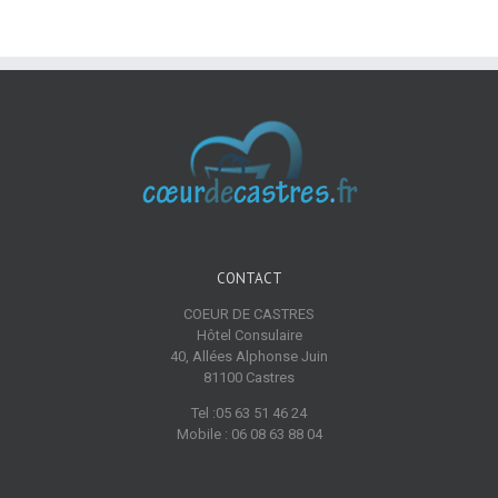
CONTACT
COEUR DE CASTRES
Hôtel Consulaire
40, Allées Alphonse Juin
81100 Castres
Tel :05 63 51 46 24
Mobile : 06 08 63 88 04