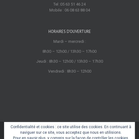
Tel :05 63 51 46 24
Mobile : 06 08 63 88 04
HORAIRES D’OUVERTURE
Mardi – mercredi :
8h30 – 12h00 / 13h30 – 17h00
Jeudi : 8h30 – 12h00 / 13h30 – 17h30
Vendredi : 8h30 – 12h00
Confidentialité et cookies : ce site utilise des cookies. En continuant à
Copyright 2022 © Cœur de Castres
naviguer sur ce site, vous acceptez que nous en utilisions.
Mentions légales
Pour en savoir plus, y compris sur la façon de contrôler les cookies,