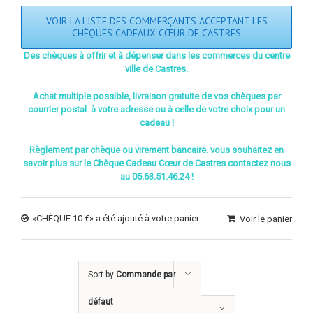
VOIR LA LISTE DES COMMERÇANTS ACCEPTANT LES
CHÈQUES CADEAUX CŒUR DE CASTRES
Des chèques à offrir et à dépenser dans les commerces du centre
ville de Castres.
Achat multiple possible, livraison gratuite de vos chèques par
courrier postal à votre adresse ou à celle de votre choix pour un
cadeau !
Règlement par chèque ou virement bancaire. vous souhaitez en
savoir plus sur le Chèque Cadeau Cœur de Castres contactez nous
au 05.63.51.46.24 !
«CHÈQUE 10 €» a été ajouté à votre panier.
Voir le panier
Sort by
Commande par
défaut
Show
12 Products