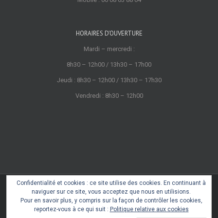
HORAIRES D’OUVERTURE
Mardi – mercredi :
8h30 – 12h00 / 13h30 – 17h00
Jeudi : 8h30 – 12h00 / 13h30 – 17h30
Vendredi : 8h30 – 12h00
Confidentialité et cookies : ce site utilise des cookies. En continuant à
Copyright 2022 © Cœur de Castres
naviguer sur ce site, vous acceptez que nous en utilisions.
Mentions légales
Pour en savoir plus, y compris sur la façon de contrôler les cookies,
reportez-vous à ce qui suit :
Politique relative aux cookies