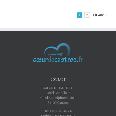
1
2
Suivant
CONTACT
COEUR DE CASTRES
Hôtel Consulaire
40, Allées Alphonse Juin
81100 Castres
Tel :05 63 51 46 24
Mobile : 06 08 63 88 04