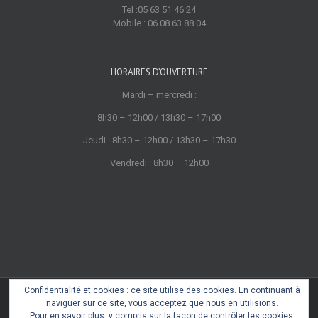
Tel :05 63 51 46 24
Mobile : 06 08 63 88 04
HORAIRES D’OUVERTURE
Mardi – mercredi :
8h30 – 12h00 / 13h30 – 17h00
Jeudi : 8h30 – 12h00 / 13h30 – 17h30
Vendredi : 8h30 – 12h00
Confidentialité et cookies : ce site utilise des cookies. En continuant à
Copyright 2022 © Cœur de Castres
naviguer sur ce site, vous acceptez que nous en utilisions.
Mentions légales
Pour en savoir plus, y compris sur la façon de contrôler les cookies,